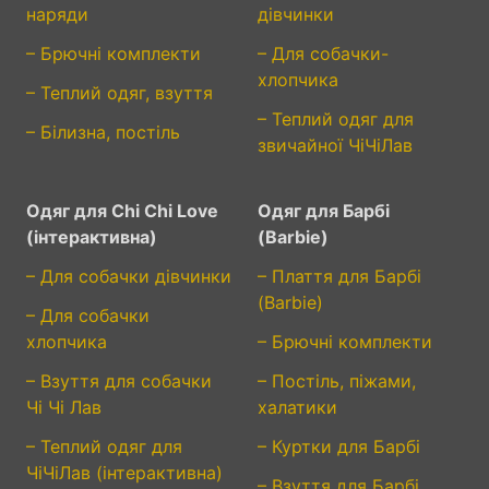
наряди
дівчинки
– Брючні комплекти
– Для собачки-
хлопчика
– Теплий одяг, взуття
– Теплий одяг для
– Білизна, постіль
звичайної ЧіЧіЛав
Одяг для Chi Chi Love
Одяг для Барбі
(інтерактивна)
(Barbie)
– Для собачки дівчинки
– Плаття для Барбі
(Barbie)
– Для собачки
хлопчика
– Брючні комплекти
– Взуття для собачки
– Постіль, піжами,
Чі Чі Лав
халатики
– Теплий одяг для
– Куртки для Барбі
ЧіЧіЛав (інтерактивна)
– Взуття для Барбі