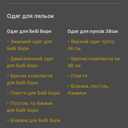
Одяг для ляльок
Одяг для Бебі Борн
Одяг для пупсів 38см
– Зимовий одяг для
– Верхній одяг пупсу
Бебі борн
38 см
– Демісезонний одяг
– Брючні комплекти на
для Бебі борн
38 см
– Брючні комплекти
– Плаття
для Бебі борн
– Білизна, постіль,
– Плаття для Бебі Борн
піжамки
– Постіль та піжами
для Бебі борн
– Білизна для Бебі борн