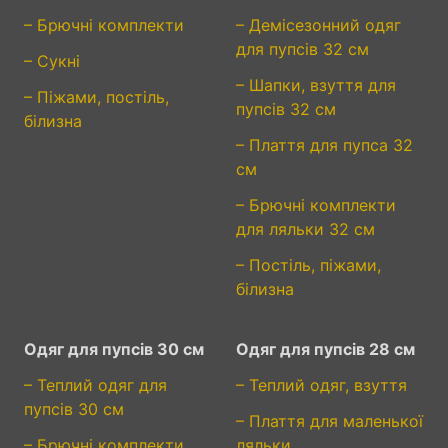
– Брючні комплекти
– Демісезонний одяг
для пупсів 32 см
– Сукні
– Шапки, взуття для
– Піжами, постіль,
пупсів 32 см
білизна
– Плаття для пупса 32
см
– Брючні комплекти
для ляльки 32 см
– Постіль, піжами,
білизна
Одяг для пупсів 30 см
Одяг для пупсів 28 см
– Теплий одяг для
– Теплий одяг, взуття
пупсів 30 см
– Плаття для маленької
– Брючні комплекти
ляльки