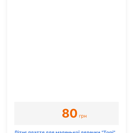
80
грн
Літнє плаття для маленької лялечки "Торі"