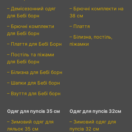
– Демісезонний одяг
– Брючні комплекти на
для Бебі борн
38 см
– Брючні комплекти
– Плаття
для Бебі борн
– Білизна, постіль,
– Плаття для Бебі Борн
піжамки
– Постіль та піжами
для Бебі борн
– Білизна для Бебі борн
– Шапки для Бебі борн
– Взуття для Бебі борн
Одяг для пупсів 35 см
Одяг для пупсів 32см
– Зимовий одяг для
– Зимовий одяг для
ляльок 35 см
пупсів 32 см