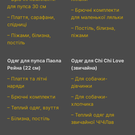
для пупса 30 см
– Брючні комплекти
– Плаття, сарафани,
для маленької ляльки
спідниці
– Постіль, білизна,
– Піжами, білизна,
піжами
постіль
Одяг для пупса Паола
Одяг для Chi Chi Love
Рейна (22 см)
(звичайна)
– Плаття та літні
– Для собачки-
наряди
дівчинки
– Брючні комплекти
– Для собачки-
хлопчика
– Теплий одяг, взуття
– Теплий одяг для
– Білизна, постіль
звичайної ЧіЧіЛав