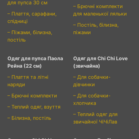
для пупса 30 см
– Брючні комплекти
– Плаття, сарафани,
для маленької ляльки
спідниці
– Постіль, білизна,
– Піжами, білизна,
піжами
постіль
Одяг для пупса Паола
Одяг для Chi Chi Love
Рейна (22 см)
(звичайна)
– Плаття та літні
– Для собачки-
наряди
дівчинки
– Брючні комплекти
– Для собачки-
хлопчика
– Теплий одяг, взуття
– Теплий одяг для
– Білизна, постіль
звичайної ЧіЧіЛав