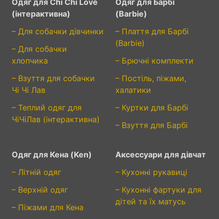
Одяг для Chi Chi Love
Одяг для Барбі
(інтерактивна)
(Barbie)
– Для собачки дівчинки
– Плаття для Барбі
(Barbie)
– Для собачки
хлопчика
– Брючні комплекти
– Взуття для собачки
– Постіль, піжами,
Чі Чі Лав
халатики
– Теплий одяг для
– Куртки для Барбі
ЧіЧіЛав (інтерактивна)
– Взуття для Барбі
Одяг для Кена (Ken)
Аксессуари для дівчат
– Літній одяг
– Кухонні рукавиці
– Верхній одяг
– Кухонні фартуки для
дітей та їх матусь
– Піжами для Кена