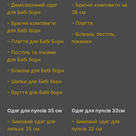
– Демісезонний одяг
– Брючні комплекти на
для Бебі борн
38 см
– Брючні комплекти
– Плаття
для Бебі борн
– Білизна, постіль,
– Плаття для Бебі Борн
піжамки
– Постіль та піжами
для Бебі борн
– Білизна для Бебі борн
– Шапки для Бебі борн
– Взуття для Бебі борн
Одяг для пупсів 35 см
Одяг для пупсів 32см
– Зимовий одяг для
– Зимовий одяг для
ляльок 35 см
пупсів 32 см