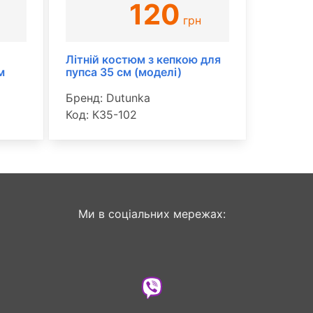
120
грн
и
Літній костюм з кепкою для
м
пупса 35 см (моделі)
Бренд: Dutunka
Код: К35-102
Ми в соціальних мережах: