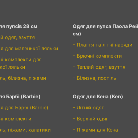
ля пупсів 28 см
Одяг для пупса Паола Рей
см)
й одяг, взуття
– Плаття та літні наряди
тя для маленької ляльки
– Брючні комплекти
ні комплекти для
кої ляльки
– Теплий одяг, взуття
ль, білизна, піжами
– Білизна, постіль
я Барбі (Barbie)
Одяг для Кена (Ken)
я для Барбі (Barbie)
– Літній одяг
ні комплекти
– Верхній одяг
ль, піжами, халатики
– Піжами для Кена