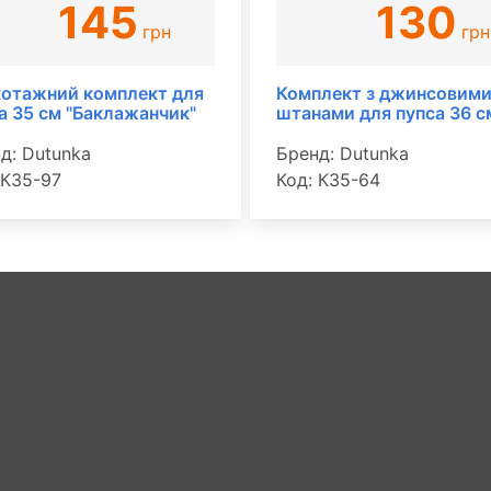
145
130
грн
грн
отажний комплект для
Комплект з джинсовим
а 35 см "Баклажанчик"
штанами для пупса 36 с
д: Dutunka
Бренд: Dutunka
 К35-97
Код: К35-64