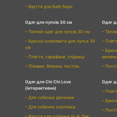
– Взуття для Бебі борн
Одяг для пупсів 30 см
Одяг д
– Теплий одяг для пупсів 30 см
– Тепли
– Брючні комплекти для пупса 30
– Плат
см
– Брюч
– Плаття, сарафани, спідниці
малень
– Піжами, білизна, постіль
– Пості
Одяг для Chi Chi Love
Одяг дл
(інтерактивна)
– Платт
– Для собачки дівчинки
– Брюч
– Для собачки хлопчика
– Пості
– Взуття для собачки Чі Чі Лав