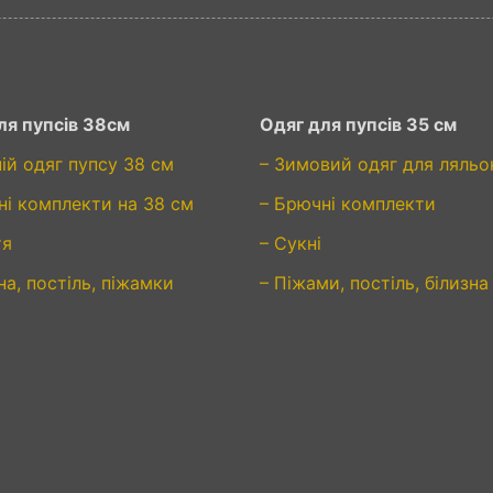
ля пупсів 38см
Одяг для пупсів 35 см
ній одяг пупсу 38 см
– Зимовий одяг для ляльо
ні комплекти на 38 см
– Брючні комплекти
тя
– Сукні
на, постіль, піжамки
– Піжами, постіль, білизна