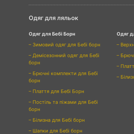
Одяг для ляльок
Одяг для Бебі Борн
Одяг д
– Зимовий одяг для Бебі борн
– Верх
– Демісезонний одяг для Бебі
– Брюч
борн
– Плат
– Брючні комплекти для Бебі
– Білиз
борн
– Плаття для Бебі Борн
– Постіль та піжами для Бебі
борн
– Білизна для Бебі борн
– Шапки для Бебі борн