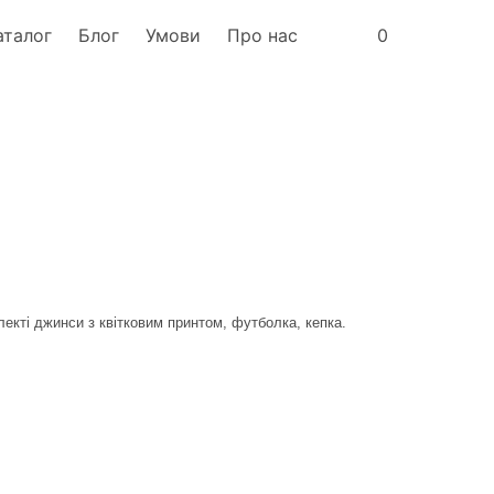
аталог
Блог
Умови
Про нас
0
лекті
джинси з квітковим принтом, футболка, кепка.