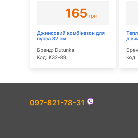
165
грн
Джинсовий комбінезон для
Тепл
пупса 32 см
дівч
Бренд: Dutunka
Брен
Код: К32-89
Код:
097-821-78-31