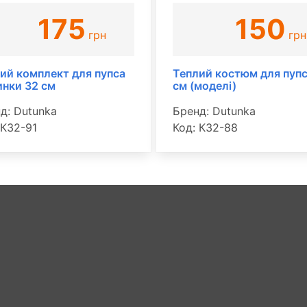
175
150
грн
грн
ий комплект для пупса
Теплий костюм для пупс
инки 32 см
см (моделі)
д: Dutunka
Бренд: Dutunka
 К32-91
Код: К32-88