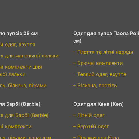
ля пупсів 28 см
Одяг для пупса Паола Рей
см)
й одяг, взуття
– Плаття та літні наряди
тя для маленької ляльки
– Брючні комплекти
ні комплекти для
кої ляльки
– Теплий одяг, взуття
ль, білизна, піжами
– Білизна, постіль
я Барбі (Barbie)
Одяг для Кена (Ken)
я для Барбі (Barbie)
– Літній одяг
ні комплекти
– Верхній одяг
ль, піжами, халатики
– Піжами для Кена