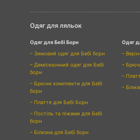
Одяг для ляльок
Одяг для Бебі Борн
Одяг д
– Зимовий одяг для Бебі борн
– Верх
– Демісезонний одяг для Бебі
– Брюч
борн
– Плат
– Брючні комплекти для Бебі
– Білиз
борн
– Плаття для Бебі Борн
– Постіль та піжами для Бебі
борн
– Білизна для Бебі борн