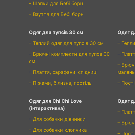
– Шапки для Бебі борн
– Взуття для Бебі борн
Одяг для пупсів 30 см
Одяг д
– Теплий одяг для пупсів 30 см
– Тепли
– Брючні комплекти для пупса 30
– Плат
см
– Брюч
– Плаття, сарафани, спідниці
малень
– Піжами, білизна, постіль
– Пості
Одяг для Chi Chi Love
Одяг дл
(інтерактивна)
– Платт
– Для собачки дівчинки
– Брюч
– Для собачки хлопчика
– Пості