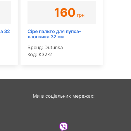
160
грн
а 32
Сіре пальто для пупса-
хлопчика 32 см
Бренд: Dutunka
Код: К32-2
Ми в соціальних мережах: