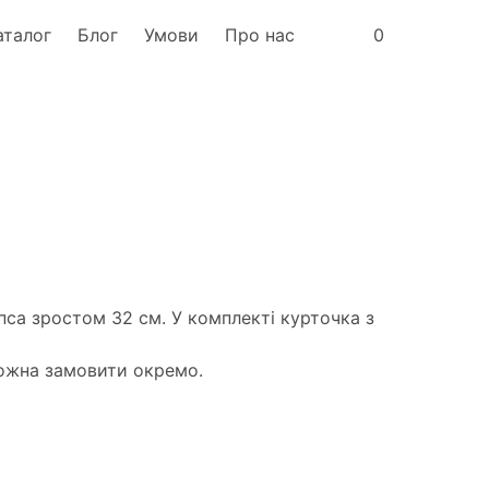
аталог
Блог
Умови
Про нас
0
са зростом 32 см. У комплекті курточка з
можна замовити окремо.