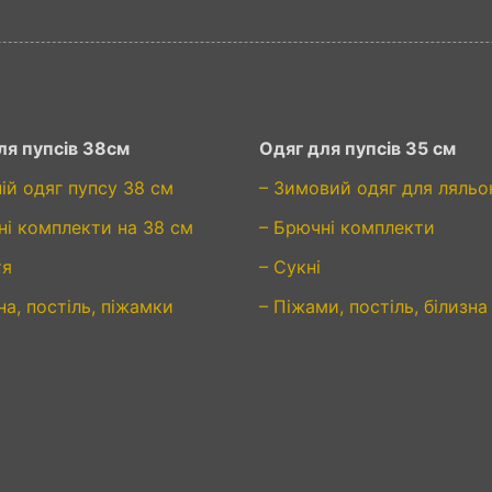
ля пупсів 38см
Одяг для пупсів 35 см
ній одяг пупсу 38 см
– Зимовий одяг для ляльо
ні комплекти на 38 см
– Брючні комплекти
тя
– Сукні
на, постіль, піжамки
– Піжами, постіль, білизна