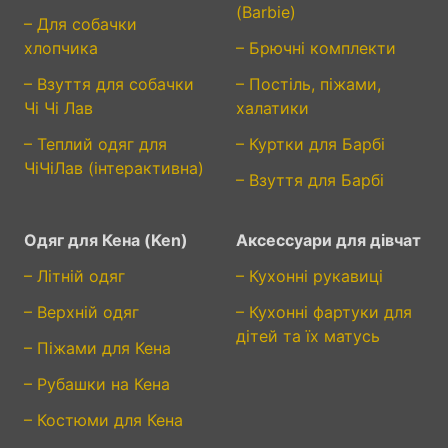
(Barbie)
– Для собачки
хлопчика
– Брючні комплекти
– Взуття для собачки
– Постіль, піжами,
Чі Чі Лав
халатики
– Теплий одяг для
– Куртки для Барбі
ЧіЧіЛав (інтерактивна)
– Взуття для Барбі
Одяг для Кена (Ken)
Аксессуари для дівчат
– Літній одяг
– Кухонні рукавиці
– Верхній одяг
– Кухонні фартуки для
дітей та їх матусь
– Піжами для Кена
– Рубашки на Кена
– Костюми для Кена