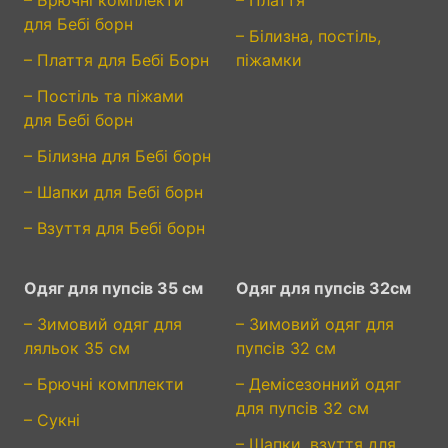
– Брючні комплекти
– Плаття
для Бебі борн
– Білизна, постіль,
– Плаття для Бебі Борн
піжамки
– Постіль та піжами
для Бебі борн
– Білизна для Бебі борн
– Шапки для Бебі борн
– Взуття для Бебі борн
Одяг для пупсів 35 см
Одяг для пупсів 32см
– Зимовий одяг для
– Зимовий одяг для
ляльок 35 см
пупсів 32 см
– Брючні комплекти
– Демісезонний одяг
для пупсів 32 см
– Сукні
– Шапки, взуття для