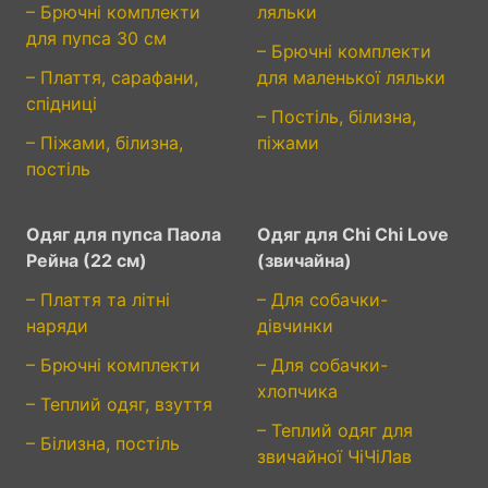
– Брючні комплекти
ляльки
для пупса 30 см
– Брючні комплекти
– Плаття, сарафани,
для маленької ляльки
спідниці
– Постіль, білизна,
– Піжами, білизна,
піжами
постіль
Одяг для пупса Паола
Одяг для Chi Chi Love
Рейна (22 см)
(звичайна)
– Плаття та літні
– Для собачки-
наряди
дівчинки
– Брючні комплекти
– Для собачки-
хлопчика
– Теплий одяг, взуття
– Теплий одяг для
– Білизна, постіль
звичайної ЧіЧіЛав