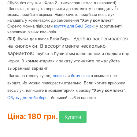
(Шуба без опушки - Фото 2 - тимчасово немає в наявності)
Шапочка , штанці та черевички до комплекту не входять. Їх
можна придбати окремо. Якщо хочете придбави весь лук,
напишіть у коментарях до замовлення
"Хочу комплект"
Окремо можна підібрати
взуття для Бебі Борн
: у асортименті
черевички різних кольорів.
Удобно застегивается
(RU)
Шубка для пупса Беби Борн.
на кнопочки. В ассортименте несколько
вариантов:
п
шубка с
ушистым
капюшоном и гладкая под
норку. В комментариях к заказу уточняйте пожалуйста
выбранный вариант.
Шапка на голову кукле,
лосины
и
ботиночки
в комплект не
входят. Их можно приобрести отдельно. Если хотите приобрел
весь лук, напишите в комментариях к заказу
"Хочу комплект".
Обувь для Беби борн
- большой выбор сапожек.
Ціна: 180 грн.
Купити