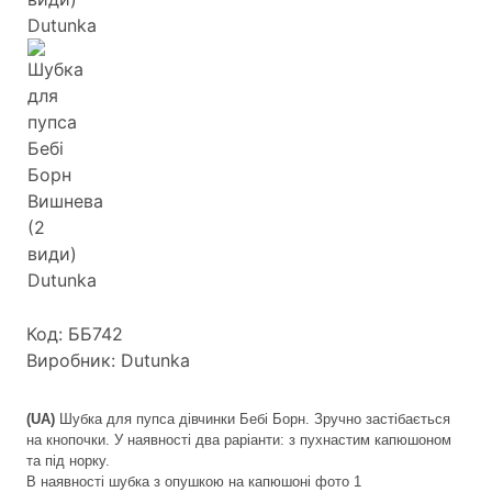
Код: ББ742
Виробник: Dutunka
(UA)
Шубка
для пупса дівчинки Бебі Борн. Зручно застібається
на кнопочки.
У наявності два раріанти:
з п
ухнастим
капюшоном
та під норку.
В наявності шубка з опушкою на капюшоні фото 1