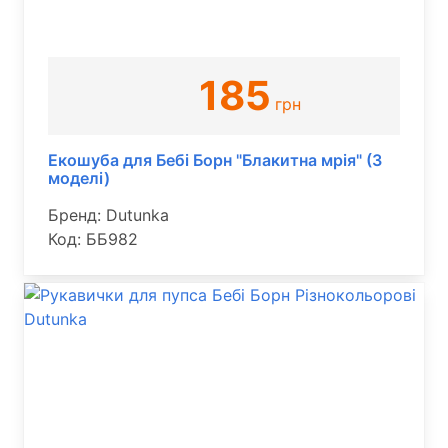
185
грн
Екошуба для Бебі Борн "Блакитна мрія" (3
моделі)
Бренд: Dutunka
Код: ББ982