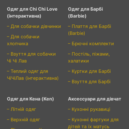
Одяг для Chi Chi Love
Одяг для Барбі
(інтерактивна)
(Barbie)
– Для собачки дівчинки
– Плаття для Барбі
(Barbie)
– Для собачки
хлопчика
– Брючні комплекти
– Взуття для собачки
– Постіль, піжами,
Чі Чі Лав
халатики
– Теплий одяг для
– Куртки для Барбі
ЧіЧіЛав (інтерактивна)
– Взуття для Барбі
Одяг для Кена (Ken)
Аксессуари для дівчат
– Літній одяг
– Кухонні рукавиці
– Верхній одяг
– Кухонні фартуки для
дітей та їх матусь