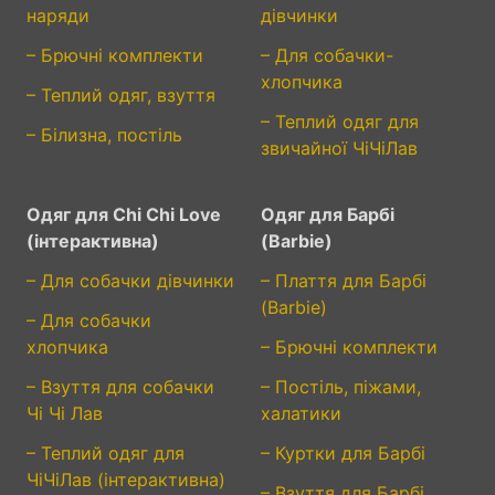
наряди
дівчинки
– Брючні комплекти
– Для собачки-
хлопчика
– Теплий одяг, взуття
– Теплий одяг для
– Білизна, постіль
звичайної ЧіЧіЛав
Одяг для Chi Chi Love
Одяг для Барбі
(інтерактивна)
(Barbie)
– Для собачки дівчинки
– Плаття для Барбі
(Barbie)
– Для собачки
хлопчика
– Брючні комплекти
– Взуття для собачки
– Постіль, піжами,
Чі Чі Лав
халатики
– Теплий одяг для
– Куртки для Барбі
ЧіЧіЛав (інтерактивна)
– Взуття для Барбі