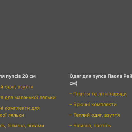
ля пупсів 28 см
Одяг для пупса Паола Рей
см)
й одяг, взуття
– Плаття та літні наряди
тя для маленької ляльки
– Брючні комплекти
ні комплекти для
кої ляльки
– Теплий одяг, взуття
ль, білизна, піжами
– Білизна, постіль