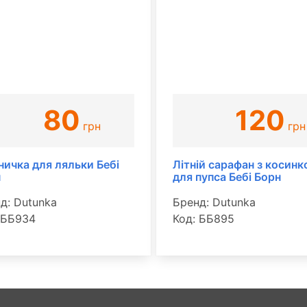
80
120
грн
грн
ничка для ляльки Бебі
Літній сарафан з косин
н
для пупса Бебі Борн
д: Dutunka
Бренд: Dutunka
 ББ934
Код: ББ895