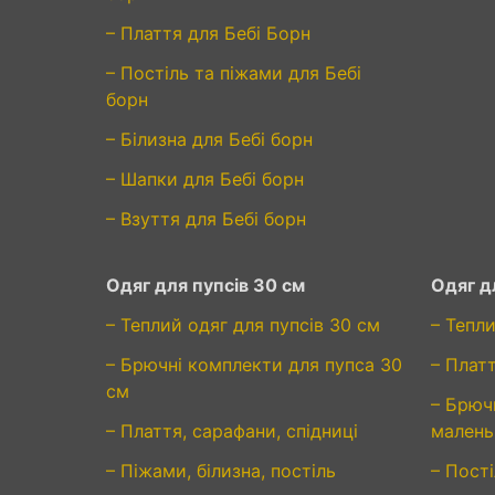
– Плаття для Бебі Борн
– Постіль та піжами для Бебі
борн
– Білизна для Бебі борн
– Шапки для Бебі борн
– Взуття для Бебі борн
Одяг для пупсів 30 см
Одяг д
– Теплий одяг для пупсів 30 см
– Тепли
– Брючні комплекти для пупса 30
– Плат
см
– Брюч
– Плаття, сарафани, спідниці
малень
– Піжами, білизна, постіль
– Пості