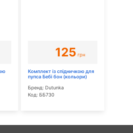
125
грн
кою
Комплект із спідничкою для
пупса Бебі бон (кольори)
Бренд: Dutunka
Код: ББ730