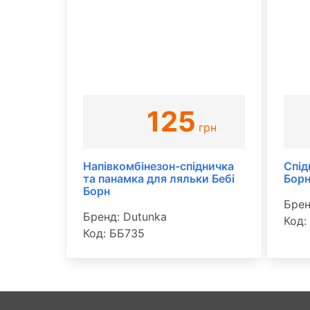
125
грн
Напівкомбінезон-спідничка
Спід
та панамка для ляльки Бебі
Бор
Борн
Брен
Бренд: Dutunka
Код:
Код: ББ735