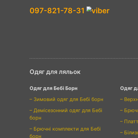
097-821-78-31
Одяг для ляльок
Одяг для Бебі Борн
Одяг д
– Зимовий одяг для Бебі борн
– Верх
– Демісезонний одяг для Бебі
– Брюч
борн
– Плат
– Брючні комплекти для Бебі
– Білиз
борн