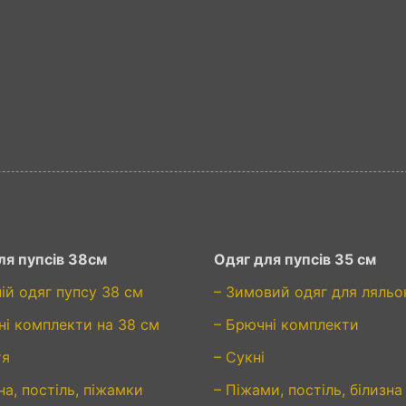
ля пупсів 38см
Одяг для пупсів 35 см
ній одяг пупсу 38 см
– Зимовий одяг для ляльо
ні комплекти на 38 см
– Брючні комплекти
тя
– Сукні
на, постіль, піжамки
– Піжами, постіль, білизна