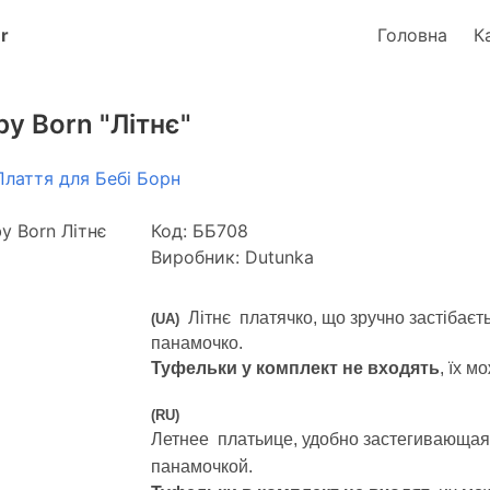
Головна
К
y Born "Літнє"
Плаття для Бебі Борн
Код: ББ708
Виробник: Dutunka
Літнє платячко, що зручно застібаєтьс
(UA) 
панамочко.
Туфельки у комплект не входять
, їх 
(RU) 
Летнее платьице, удобно застегивающаяс
панамочкой.