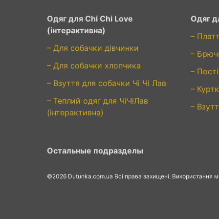
Одяг для Chi Chi Love
Одяг дл
(інтерактивна)
– Платт
– Для собачки дівчинки
– Брюч
– Для собачки хлопчика
– Пості
– Взуття для собачки Чі Чі Лав
– Куртк
– Теплий одяг для ЧіЧіЛав
– Взутт
(інтерактивна)
Остальные подразделы
©2026 Dutunka.com.ua Всі права захищені. Використання мат